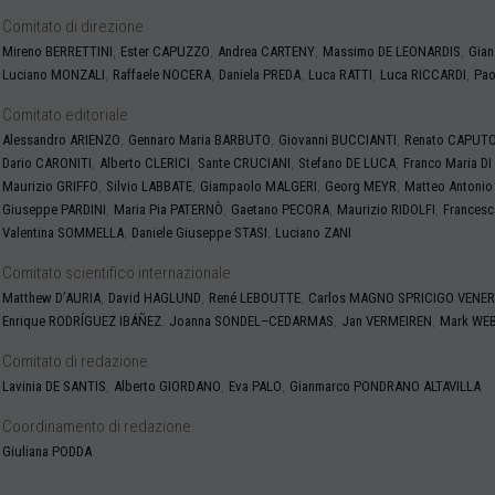
Comitato di direzione
,
,
,
,
Mireno
BERRETTINI
Ester
CAPUZZO
Andrea
CARTENY
Massimo
DE LEONARDIS
Gian
,
,
,
,
,
Luciano
MONZALI
Raffaele
NOCERA
Daniela
PREDA
Luca
RATTI
Luca
RICCARDI
Pa
Comitato editoriale
,
,
,
Alessandro
ARIENZO
Gennaro Maria
BARBUTO
Giovanni
BUCCIANTI
Renato
CAPUT
,
,
,
,
Dario
CARONITI
Alberto
CLERICI
Sante
CRUCIANI
Stefano
DE LUCA
Franco Maria
DI
,
,
,
,
Maurizio
GRIFFO
Silvio
LABBATE
Giampaolo
MALGERI
Georg
MEYR
Matteo Antoni
,
,
,
,
Giuseppe
PARDINI
Maria Pia
PATERNÒ
Gaetano
PECORA
Maurizio
RIDOLFI
Frances
,
,
Valentina
SOMMELLA
Daniele Giuseppe
STASI
Luciano
ZANI
Comitato scientifico internazionale
,
,
,
Matthew
D’AURIA
David
HAGLUND
René
LEBOUTTE
Carlos
MAGNO SPRICIGO VENER
,
,
,
Enrique
RODRÍGUEZ IBÁÑEZ
Joanna
SONDEL–CEDARMAS
Jan
VERMEIREN
Mark
WEB
Comitato di redazione
,
,
,
Lavinia
DE SANTIS
Alberto
GIORDANO
Eva
PALO
Gianmarco
PONDRANO ALTAVILLA
Coordinamento di redazione
Giuliana
PODDA