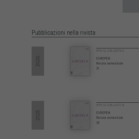
Pubblicazioni nella rivista
979-12-218-2879-5
2026
EUROPEA
Rivista semestrale
21
979-12-218-2472-8
2025
EUROPEA
Rivista semestrale
20