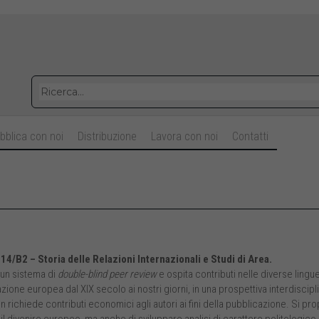
bblica con noi
Distribuzione
Lavora con noi
Contatti
 14/B2 – Storia delle Relazioni Internazionali e Studi di Area.
 un sistema di
double-blind peer review
e ospita contributi nelle diverse ling
azione europea dal XIX secolo ai nostri giorni, in una prospettiva interdiscipl
non richiede contributi economici agli autori ai fini della pubblicazione. Si p