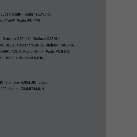
,
,
 Luca
GARDINI
Giuliana
LASCHI
,
olo
SOAVE
Paolo
WULZER
,
,
,
O
Gennaro
CARILLO
Giuliano
CAROLI
,
,
,
 SCIULLO
Alessandro
DUCE
Andrea
FRANCIONI
,
,
,
o
NAPOLITANO
Paolo
NELLO
Paola
PAOLONI
,
,
ca
RUSSO
Gabriele
SERAFINI
,
,
IO
Branislav
RADELJIC
José
,
BER
Hubert
ZIMMERMANN