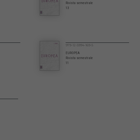
Rivista semestrale
13
979-12-5994-169-5
EUROPEA
Rivista semestrale
11