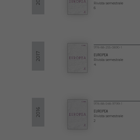
Rivista semestrale
6
978-88-255-0890-1
2017
EUROPEA
Rivista semestrale
4
978-88-548-9799-1
2016
EUROPEA
Rivista semestrale
2