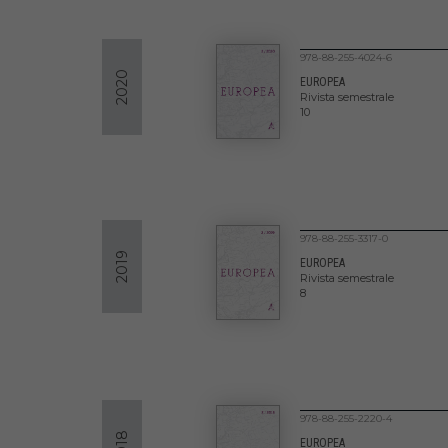
978-88-255-4024-6
2020
EUROPEA
Rivista semestrale
10
978-88-255-3317-0
2019
EUROPEA
Rivista semestrale
8
978-88-255-2220-4
2018
EUROPEA