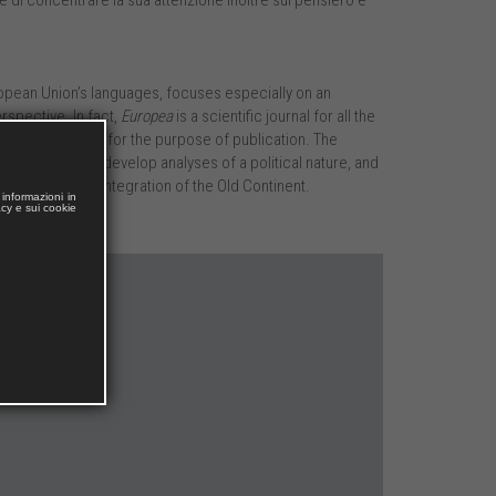
e di concentrare la sua attenzione inoltre sul pensiero e
.
uropean Union’s languages, focuses especially on an
rspective. In fact,
Europea
is a scientific journal for all the
ions from authors for the purpose of publication. The
ion, but also to develop analyses of a political nature, and
tribution to the integration of the Old Continent.
informazioni in
acy e sui cookie