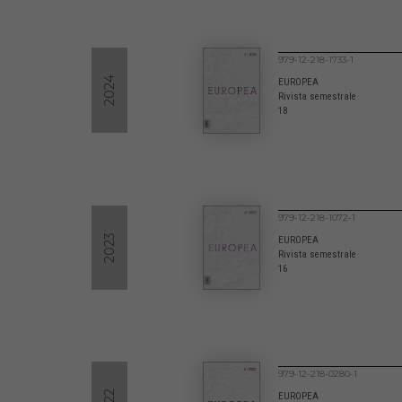
979-12-218-1733-1
2024
EUROPEA
Rivista semestrale
18
979-12-218-1072-1
2023
EUROPEA
Rivista semestrale
16
979-12-218-0280-1
EUROPEA