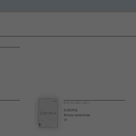
979-12-218-2130-7
EUROPEA
Rivista semestrale
19