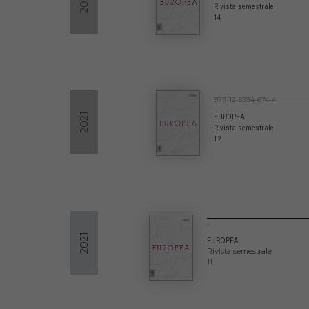
2022
Rivista semestrale
14
979-12-5994-674-4
2021
EUROPEA
Rivista semestrale
12
-
2021
EUROPEA
Rivista semestrale
11