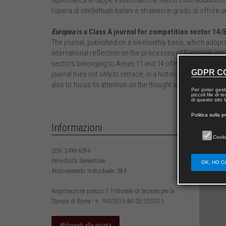
diplomatica le tappe essenziali che hanno contraddistinto i
l’opera di intellettuali italiani e stranieri in grado di offri
Europea
is a Class A journal for competition sector 14/
The journal, published on a six-monthly basis, which adop
international reflection on the processes of European integ
sectors belonging to Areas 11 and 14 of the Italian Nationa
GDPR C
journal tries not only to retrace, in a historical and diplo
also to focus its attention on the thought and work of Itali
Per poter gest
piccoli file di
di questo sito W
Politica sulla p
Informazioni
Cooki
ISSN: 2499-6394
Periodicità: Semestrale
OK, HO C
Abbonamento Individuale: 38 €
Registrazione presso il Tribunale di Sezione per la
Stampa di Roma - n. 190/2015 del 02/12/2015
Abbonati alla rivista