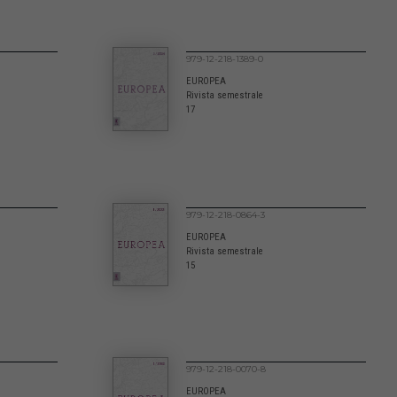
979-12-218-1389-0
EUROPEA
Rivista semestrale
17
979-12-218-0864-3
EUROPEA
Rivista semestrale
15
979-12-218-0070-8
EUROPEA