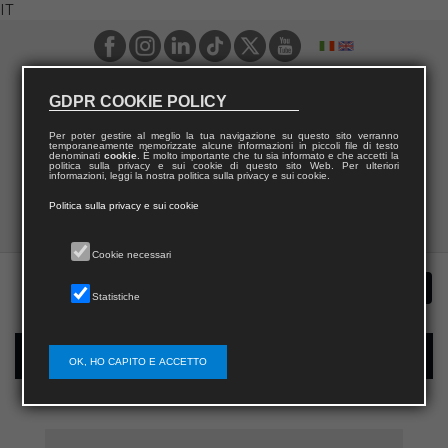
IT
GDPR COOKIE POLICY
Per poter gestire al meglio la tua navigazione su questo sito verranno
temporaneamente memorizzate alcune informazioni in piccoli file di testo
denominati
cookie
. È molto importante che tu sia informato e che accetti la
politica sulla privacy e sui cookie di questo sito Web. Per ulteriori
informazioni, leggi la nostra politica sulla privacy e sui cookie.
Politica sulla privacy e sui cookie
Cookie necessari
Statistiche
Registrazione nuovo utente per acquisti sul sito
OK, HO CAPITO E ACCETTO