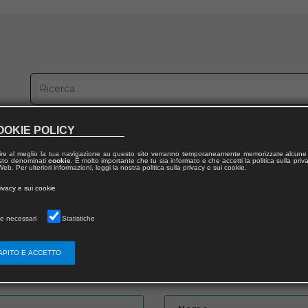
OOKIE POLICY
bblica con noi
Distribuzione
Lavora con noi
Contatti
ire al meglio la tua navigazione su questo sito verranno temporaneamente memorizzate alcune 
 testo denominati
cookie
. È molto importante che tu sia informato e che accetti la politica sulla priv
eb. Per ulteriori informazioni, leggi la nostra politica sulla privacy e sui cookie.
to
rivacy e sui cookie
e necessari
Statistiche
APITO E ACCETTO
Password