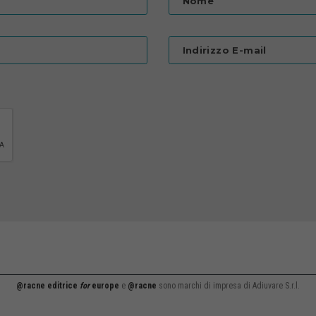
Nome
Indirizzo E-mail
@racne editrice
for
europe
e
@racne
sono marchi di impresa di Adiuvare S.r.l.