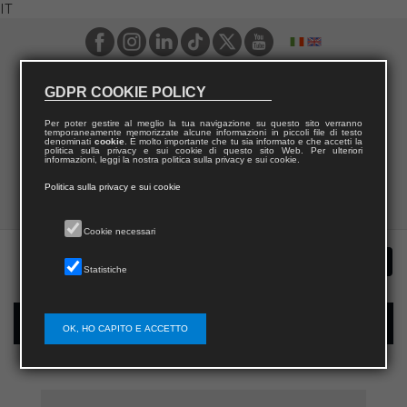
IT
GDPR COOKIE POLICY
Per poter gestire al meglio la tua navigazione su questo sito verranno
temporaneamente memorizzate alcune informazioni in piccoli file di testo
denominati
cookie
. È molto importante che tu sia informato e che accetti la
politica sulla privacy e sui cookie di questo sito Web. Per ulteriori
informazioni, leggi la nostra politica sulla privacy e sui cookie.
Politica sulla privacy e sui cookie
Cookie necessari
Statistiche
Registrazione nuovo utente per acquisti sul sito
OK, HO CAPITO E ACCETTO