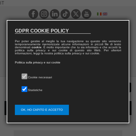
IT
GDPR COOKIE POLICY
Per poter gestire al meglio la tua navigazione su questo sito verranno
temporaneamente memorizzate alcune informazioni in piccoli file di testo
denominati
cookie
. È molto importante che tu sia informato e che accetti la
politica sulla privacy e sui cookie di questo sito Web. Per ulteriori
informazioni, leggi la nostra politica sulla privacy e sui cookie.
Politica sulla privacy e sui cookie
Cookie necessari
Statistiche
Registrazione nuovo utente per acquisti sul sito
OK, HO CAPITO E ACCETTO