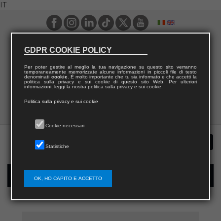
IT
GDPR COOKIE POLICY
Per poter gestire al meglio la tua navigazione su questo sito verranno
temporaneamente memorizzate alcune informazioni in piccoli file di testo
denominati
cookie
. È molto importante che tu sia informato e che accetti la
politica sulla privacy e sui cookie di questo sito Web. Per ulteriori
informazioni, leggi la nostra politica sulla privacy e sui cookie.
Politica sulla privacy e sui cookie
Cookie necessari
Statistiche
Registrazione nuovo utente per acquisti sul sito
OK, HO CAPITO E ACCETTO