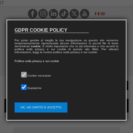
IT
GDPR COOKIE POLICY
Per poter gestire al meglio la tua navigazione su questo sito verranno
temporaneamente memorizzate alcune informazioni in piccoli file di testo
denominati
cookie
. È molto importante che tu sia informato e che accetti la
politica sulla privacy e sui cookie di questo sito Web. Per ulteriori
informazioni, leggi la nostra politica sulla privacy e sui cookie.
Politica sulla privacy e sui cookie
Cookie necessari
Statistiche
Registrazione nuovo utente per acquisti sul sito
OK, HO CAPITO E ACCETTO