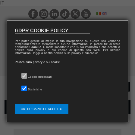
IT
GDPR COOKIE POLICY
Per poter gestire al meglio la tua navigazione su questo sito verranno
temporaneamente memorizzate alcune informazioni in piccoli file di testo
denominati
cookie
. È molto importante che tu sia informato e che accetti la
politica sulla privacy e sui cookie di questo sito Web. Per ulteriori
informazioni, leggi la nostra politica sulla privacy e sui cookie.
Politica sulla privacy e sui cookie
Cookie necessari
Statistiche
Registrazione nuovo utente per acquisti sul sito
OK, HO CAPITO E ACCETTO