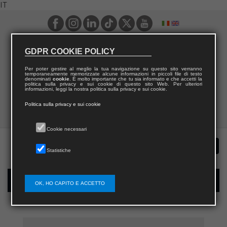
IT
GDPR COOKIE POLICY
Per poter gestire al meglio la tua navigazione su questo sito verranno
temporaneamente memorizzate alcune informazioni in piccoli file di testo
denominati
cookie
. È molto importante che tu sia informato e che accetti la
politica sulla privacy e sui cookie di questo sito Web. Per ulteriori
informazioni, leggi la nostra politica sulla privacy e sui cookie.
Politica sulla privacy e sui cookie
Cookie necessari
Statistiche
Registrazione nuovo utente per acquisti sul sito
OK, HO CAPITO E ACCETTO