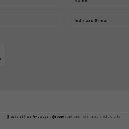
Nome
Indirizzo E-mail
@racne editrice
for
europe
e
@racne
sono marchi di impresa di Adiuvare S.r.l.