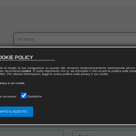
OOKIE POLICY
bblica con noi
Distribuzione
Lavora con noi
Contatti
ire al meglio la tua navigazione su questo sito verranno temporaneamente memorizzate alcune 
 testo denominati
cookie
. È molto importante che tu sia informato e che accetti la politica sulla priv
eb. Per ulteriori informazioni, leggi la nostra politica sulla privacy e sui cookie.
to
rivacy e sui cookie
e necessari
Statistiche
APITO E ACCETTO
Password