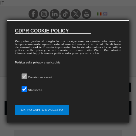
IT
GDPR COOKIE POLICY
Per poter gestire al meglio la tua navigazione su questo sito verranno
temporaneamente memorizzate alcune informazioni in piccoli file di testo
denominati
cookie
. È molto importante che tu sia informato e che accetti la
politica sulla privacy e sui cookie di questo sito Web. Per ulteriori
informazioni, leggi la nostra politica sulla privacy e sui cookie.
Politica sulla privacy e sui cookie
Cookie necessari
Statistiche
Registrazione nuovo utente per acquisti sul sito
OK, HO CAPITO E ACCETTO