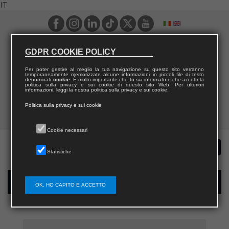
IT
GDPR COOKIE POLICY
Per poter gestire al meglio la tua navigazione su questo sito verranno
temporaneamente memorizzate alcune informazioni in piccoli file di testo
denominati
cookie
. È molto importante che tu sia informato e che accetti la
politica sulla privacy e sui cookie di questo sito Web. Per ulteriori
informazioni, leggi la nostra politica sulla privacy e sui cookie.
Politica sulla privacy e sui cookie
Cookie necessari
Statistiche
Registrazione nuovo utente per acquisti sul sito
OK, HO CAPITO E ACCETTO