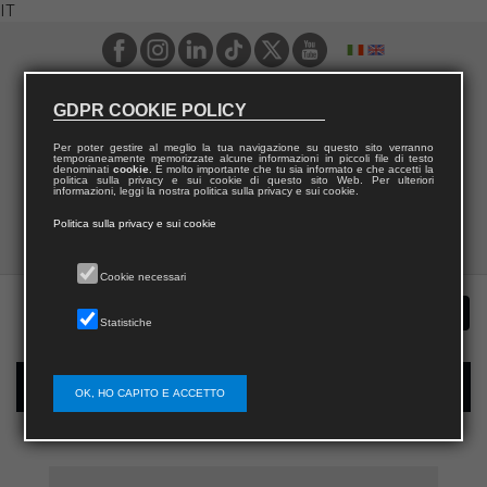
IT
GDPR COOKIE POLICY
Per poter gestire al meglio la tua navigazione su questo sito verranno
temporaneamente memorizzate alcune informazioni in piccoli file di testo
denominati
cookie
. È molto importante che tu sia informato e che accetti la
politica sulla privacy e sui cookie di questo sito Web. Per ulteriori
informazioni, leggi la nostra politica sulla privacy e sui cookie.
Politica sulla privacy e sui cookie
Cookie necessari
Statistiche
Registrazione nuovo utente per acquisti sul sito
OK, HO CAPITO E ACCETTO