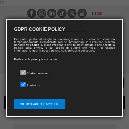
IT
GDPR COOKIE POLICY
Per poter gestire al meglio la tua navigazione su questo sito verranno
temporaneamente memorizzate alcune informazioni in piccoli file di testo
denominati
cookie
. È molto importante che tu sia informato e che accetti la
politica sulla privacy e sui cookie di questo sito Web. Per ulteriori
informazioni, leggi la nostra politica sulla privacy e sui cookie.
Politica sulla privacy e sui cookie
Cookie necessari
Statistiche
Registrazione nuovo utente per acquisti sul sito
OK, HO CAPITO E ACCETTO