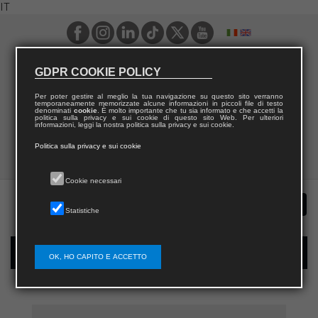
IT
GDPR COOKIE POLICY
Per poter gestire al meglio la tua navigazione su questo sito verranno
temporaneamente memorizzate alcune informazioni in piccoli file di testo
denominati
cookie
. È molto importante che tu sia informato e che accetti la
politica sulla privacy e sui cookie di questo sito Web. Per ulteriori
informazioni, leggi la nostra politica sulla privacy e sui cookie.
Politica sulla privacy e sui cookie
Cookie necessari
Statistiche
Registrazione nuovo utente per acquisti sul sito
OK, HO CAPITO E ACCETTO