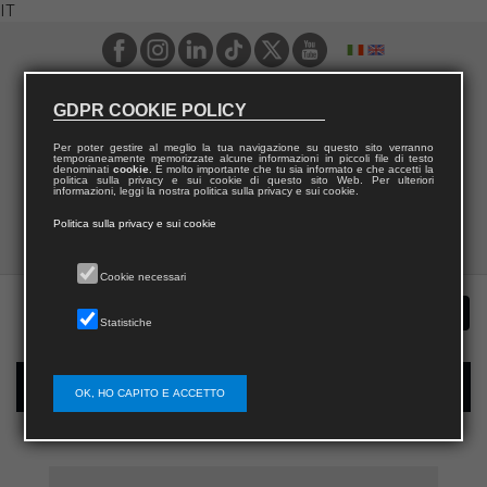
IT
GDPR COOKIE POLICY
Per poter gestire al meglio la tua navigazione su questo sito verranno
temporaneamente memorizzate alcune informazioni in piccoli file di testo
denominati
cookie
. È molto importante che tu sia informato e che accetti la
politica sulla privacy e sui cookie di questo sito Web. Per ulteriori
informazioni, leggi la nostra politica sulla privacy e sui cookie.
Politica sulla privacy e sui cookie
Cookie necessari
Statistiche
Registrazione nuovo utente per acquisti sul sito
OK, HO CAPITO E ACCETTO