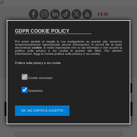
IT
GDPR COOKIE POLICY
Per poter gestire al meglio la tua navigazione su questo sito verranno
temporaneamente memorizzate alcune informazioni in piccoli file di testo
denominati
cookie
. È molto importante che tu sia informato e che accetti la
politica sulla privacy e sui cookie di questo sito Web. Per ulteriori
informazioni, leggi la nostra politica sulla privacy e sui cookie.
Politica sulla privacy e sui cookie
Cookie necessari
Statistiche
Registrazione nuovo utente per acquisti sul sito
OK, HO CAPITO E ACCETTO