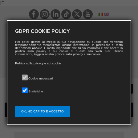
IT
GDPR COOKIE POLICY
Per poter gestire al meglio la tua navigazione su questo sito verranno
temporaneamente memorizzate alcune informazioni in piccoli file di testo
denominati
cookie
. È molto importante che tu sia informato e che accetti la
politica sulla privacy e sui cookie di questo sito Web. Per ulteriori
informazioni, leggi la nostra politica sulla privacy e sui cookie.
Politica sulla privacy e sui cookie
Cookie necessari
Statistiche
Registrazione nuovo utente per acquisti sul sito
OK, HO CAPITO E ACCETTO