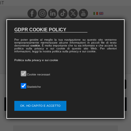
IT
GDPR COOKIE POLICY
Per poter gestire al meglio la tua navigazione su questo sito verranno
temporaneamente memorizzate alcune informazioni in piccoli file di testo
denominati
cookie
. È molto importante che tu sia informato e che accetti la
politica sulla privacy e sui cookie di questo sito Web. Per ulteriori
informazioni, leggi la nostra politica sulla privacy e sui cookie.
Politica sulla privacy e sui cookie
Cookie necessari
Statistiche
Registrazione nuovo utente per acquisti sul sito
OK, HO CAPITO E ACCETTO