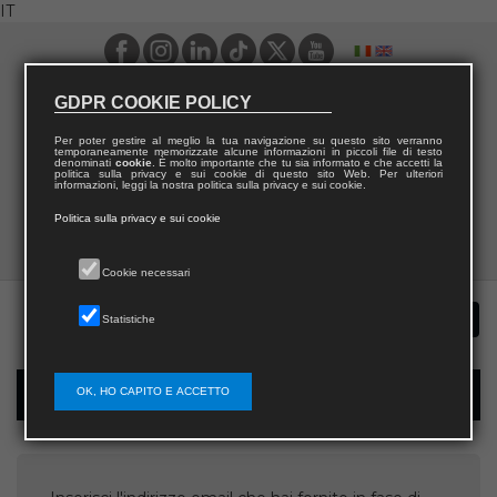
IT
GDPR COOKIE POLICY
Per poter gestire al meglio la tua navigazione su questo sito verranno
temporaneamente memorizzate alcune informazioni in piccoli file di testo
denominati
cookie
. È molto importante che tu sia informato e che accetti la
politica sulla privacy e sui cookie di questo sito Web. Per ulteriori
informazioni, leggi la nostra politica sulla privacy e sui cookie.
Politica sulla privacy e sui cookie
Cookie necessari
Statistiche
OK, HO CAPITO E ACCETTO
Recupera username