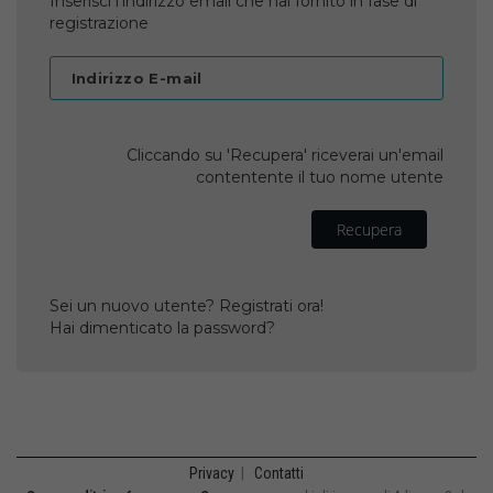
Inserisci l'indirizzo email che hai fornito in fase di
registrazione
Indirizzo E-mail
Cliccando su 'Recupera' riceverai un'email
contentente il tuo nome utente
Recupera
Sei un nuovo utente? Registrati ora!
Hai dimenticato la password?
Privacy
|
Contatti