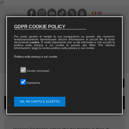
IT
GDPR COOKIE POLICY
Per poter gestire al meglio la tua navigazione su questo sito verranno
temporaneamente memorizzate alcune informazioni in piccoli file di testo
denominati
cookie
. È molto importante che tu sia informato e che accetti la
politica sulla privacy e sui cookie di questo sito Web. Per ulteriori
informazioni, leggi la nostra politica sulla privacy e sui cookie.
Politica sulla privacy e sui cookie
Cookie necessari
Statistiche
OK, HO CAPITO E ACCETTO
Recupera username