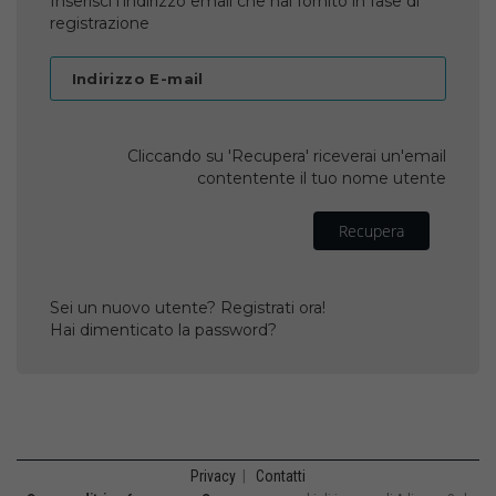
Inserisci l'indirizzo email che hai fornito in fase di
registrazione
Indirizzo E-mail
Cliccando su 'Recupera' riceverai un'email
contentente il tuo nome utente
Recupera
Sei un nuovo utente? Registrati ora!
Hai dimenticato la password?
Privacy
|
Contatti