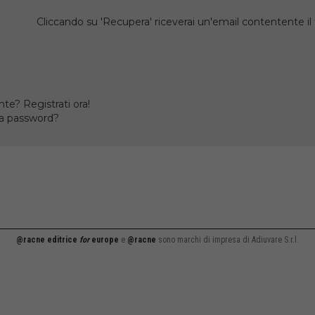
Cliccando su 'Recupera' riceverai un'email contentente 
te? Registrati ora!
la password?
@racne editrice
for
europe
e
@racne
sono marchi di impresa di Adiuvare S.r.l.