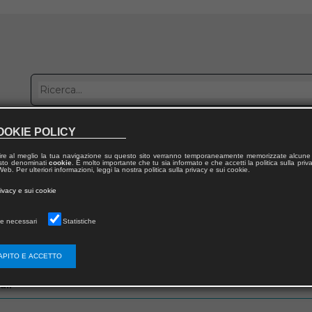
OOKIE POLICY
bblica con noi
Distribuzione
Lavora con noi
Contatti
ire al meglio la tua navigazione su questo sito verranno temporaneamente memorizzate alcune 
 testo denominati
cookie
. È molto importante che tu sia informato e che accetti la politica sulla priv
eb. Per ulteriori informazioni, leggi la nostra politica sulla privacy e sui cookie.
rivacy e sui cookie
e necessari
Statistiche
zo email che hai fornito in fase di registrazione
APITO E ACCETTO
ail