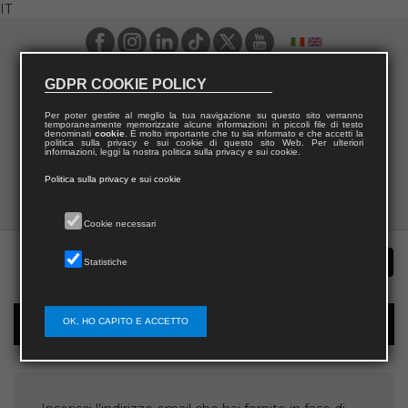
IT
GDPR COOKIE POLICY
Per poter gestire al meglio la tua navigazione su questo sito verranno
temporaneamente memorizzate alcune informazioni in piccoli file di testo
denominati
cookie
. È molto importante che tu sia informato e che accetti la
politica sulla privacy e sui cookie di questo sito Web. Per ulteriori
informazioni, leggi la nostra politica sulla privacy e sui cookie.
Politica sulla privacy e sui cookie
Cookie necessari
Statistiche
OK, HO CAPITO E ACCETTO
Recupera username