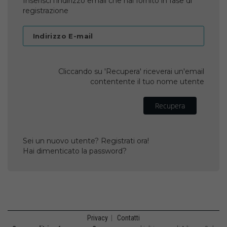
Inserisci l'indirizzo email che hai fornito in fase di
registrazione
Indirizzo E-mail
Cliccando su 'Recupera' riceverai un'email
contentente il tuo nome utente
Recupera
Sei un nuovo utente? Registrati ora!
Hai dimenticato la password?
Privacy
|
Contatti