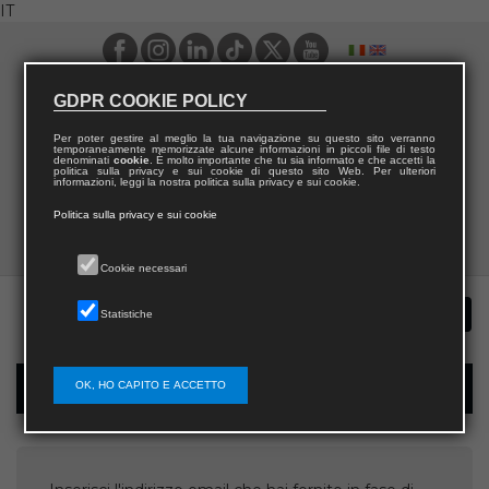
IT
GDPR COOKIE POLICY
Per poter gestire al meglio la tua navigazione su questo sito verranno
temporaneamente memorizzate alcune informazioni in piccoli file di testo
denominati
cookie
. È molto importante che tu sia informato e che accetti la
politica sulla privacy e sui cookie di questo sito Web. Per ulteriori
informazioni, leggi la nostra politica sulla privacy e sui cookie.
Politica sulla privacy e sui cookie
Cookie necessari
Statistiche
OK, HO CAPITO E ACCETTO
Recupera username