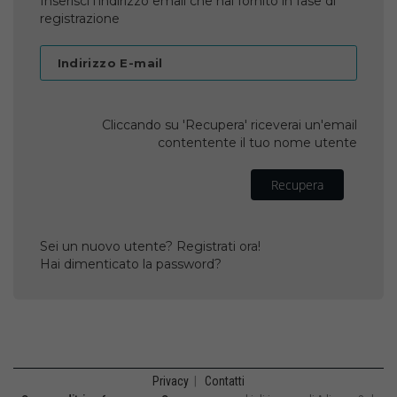
Inserisci l'indirizzo email che hai fornito in fase di
registrazione
Indirizzo E-mail
Cliccando su 'Recupera' riceverai un'email
contentente il tuo nome utente
Recupera
Sei un nuovo utente? Registrati ora!
Hai dimenticato la password?
Privacy
|
Contatti