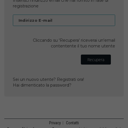
Inserisci l'indirizzo email che hai fornito in fase di
registrazione
Indirizzo E-mail
Cliccando su 'Recupera' riceverai un'email
contentente il tuo nome utente
Recupera
Sei un nuovo utente? Registrati ora!
Hai dimenticato la password?
Privacy
|
Contatti