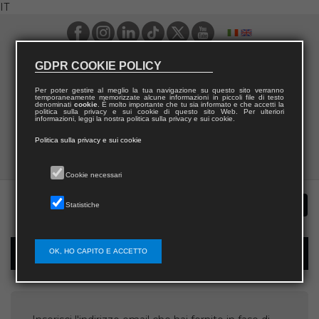
IT
GDPR COOKIE POLICY
Per poter gestire al meglio la tua navigazione su questo sito verranno
temporaneamente memorizzate alcune informazioni in piccoli file di testo
denominati
cookie
. È molto importante che tu sia informato e che accetti la
politica sulla privacy e sui cookie di questo sito Web. Per ulteriori
informazioni, leggi la nostra politica sulla privacy e sui cookie.
Politica sulla privacy e sui cookie
Cookie necessari
Statistiche
OK, HO CAPITO E ACCETTO
Recupera username