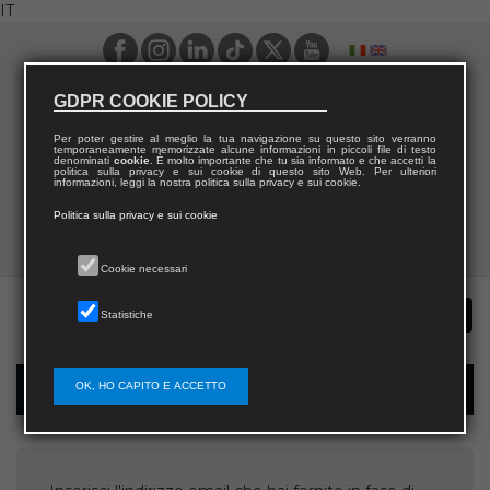
IT
GDPR COOKIE POLICY
Per poter gestire al meglio la tua navigazione su questo sito verranno
temporaneamente memorizzate alcune informazioni in piccoli file di testo
denominati
cookie
. È molto importante che tu sia informato e che accetti la
politica sulla privacy e sui cookie di questo sito Web. Per ulteriori
informazioni, leggi la nostra politica sulla privacy e sui cookie.
Politica sulla privacy e sui cookie
Cookie necessari
Statistiche
OK, HO CAPITO E ACCETTO
Recupera username