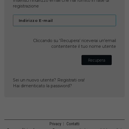
Inserisci l'indirizzo email che hai fornito in fase di
registrazione
Indirizzo E-mail
Cliccando su 'Recupera' riceverai un'email
contentente il tuo nome utente
Recupera
Sei un nuovo utente? Registrati ora!
Hai dimenticato la password?
Privacy
|
Contatti