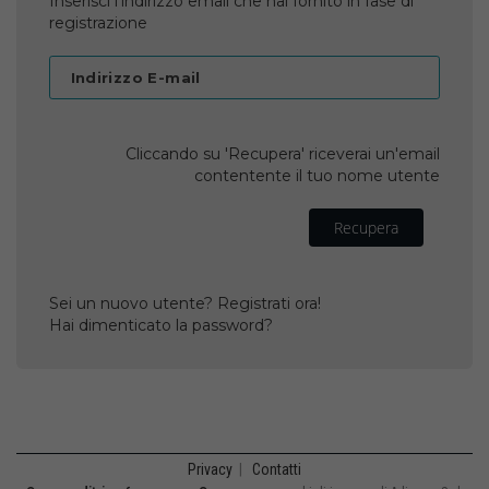
Inserisci l'indirizzo email che hai fornito in fase di
registrazione
Indirizzo E-mail
Cliccando su 'Recupera' riceverai un'email
contentente il tuo nome utente
Recupera
Sei un nuovo utente? Registrati ora!
Hai dimenticato la password?
Privacy
|
Contatti