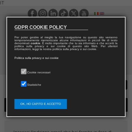
IT
GDPR COOKIE POLICY
Per poter gestire al meglio la tua navigazione su questo sito verranno
temporaneamente memorizzate alcune informazioni in piccoli file di testo
denominati
cookie
. È molto importante che tu sia informato e che accetti la
politica sulla privacy e sui cookie di questo sito Web. Per ulteriori
informazioni, leggi la nostra politica sulla privacy e sui cookie.
Politica sulla privacy e sui cookie
Cookie necessari
Statistiche
OK, HO CAPITO E ACCETTO
Recupera username