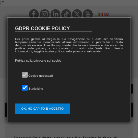
IT
GDPR COOKIE POLICY
Per poter gestire al meglio la tua navigazione su questo sito verranno
temporaneamente memorizzate alcune informazioni in piccoli file di testo
denominati
cookie
. È molto importante che tu sia informato e che accetti la
politica sulla privacy e sui cookie di questo sito Web. Per ulteriori
informazioni, leggi la nostra politica sulla privacy e sui cookie.
Politica sulla privacy e sui cookie
Cookie necessari
Statistiche
OK, HO CAPITO E ACCETTO
Recupera username