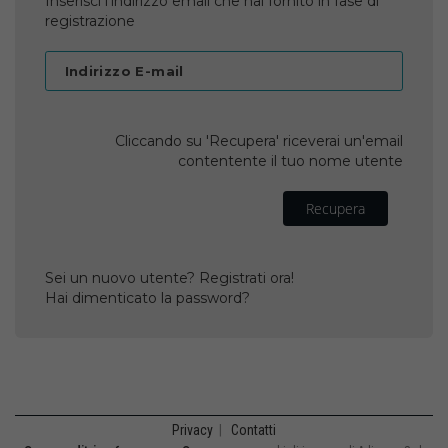
Inserisci l'indirizzo email che hai fornito in fase di
registrazione
Indirizzo E-mail
Cliccando su 'Recupera' riceverai un'email
contentente il tuo nome utente
Recupera
Sei un nuovo utente? Registrati ora!
Hai dimenticato la password?
Privacy
|
Contatti