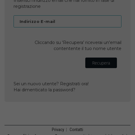
Inserisci l'indirizzo email che hai fornito in fase di
registrazione
Indirizzo E-mail
Cliccando su 'Recupera' riceverai un'email
contentente il tuo nome utente
Recupera
Sei un nuovo utente? Registrati ora!
Hai dimenticato la password?
Privacy
|
Contatti