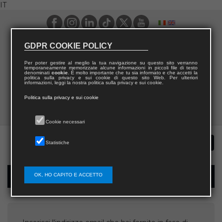
IT
GDPR COOKIE POLICY
Per poter gestire al meglio la tua navigazione su questo sito verranno
temporaneamente memorizzate alcune informazioni in piccoli file di testo
denominati
cookie
. È molto importante che tu sia informato e che accetti la
politica sulla privacy e sui cookie di questo sito Web. Per ulteriori
informazioni, leggi la nostra politica sulla privacy e sui cookie.
Politica sulla privacy e sui cookie
Cookie necessari
Statistiche
OK, HO CAPITO E ACCETTO
Recupera username