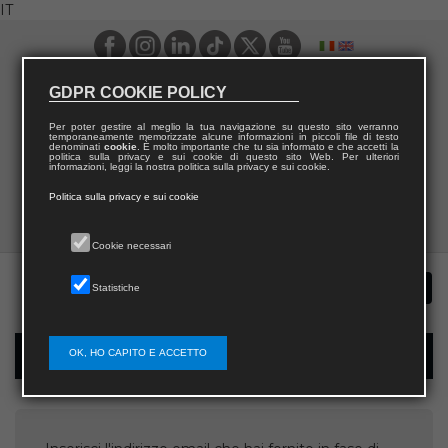
IT
GDPR COOKIE POLICY
Per poter gestire al meglio la tua navigazione su questo sito verranno
temporaneamente memorizzate alcune informazioni in piccoli file di testo
denominati
cookie
. È molto importante che tu sia informato e che accetti la
politica sulla privacy e sui cookie di questo sito Web. Per ulteriori
informazioni, leggi la nostra politica sulla privacy e sui cookie.
Politica sulla privacy e sui cookie
Cookie necessari
Statistiche
OK, HO CAPITO E ACCETTO
Recupera username