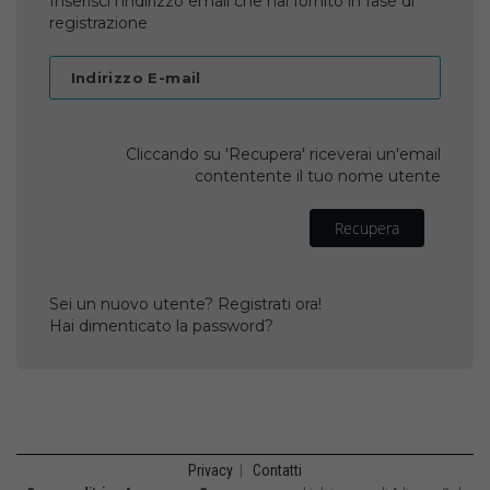
Inserisci l'indirizzo email che hai fornito in fase di
registrazione
Indirizzo E-mail
Cliccando su 'Recupera' riceverai un'email
contentente il tuo nome utente
Recupera
Sei un nuovo utente? Registrati ora!
Hai dimenticato la password?
Privacy
|
Contatti