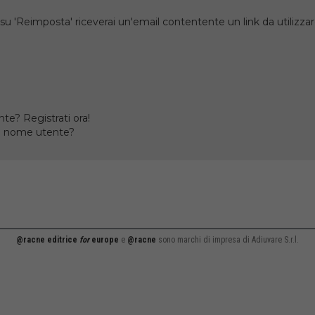
su 'Reimposta' riceverai un'email contentente un link da utilizzare
te? Registrati ora!
il nome utente?
@racne editrice
for
europe
e
@racne
sono marchi di impresa di Adiuvare S.r.l.