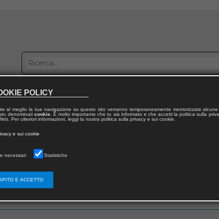
OOKIE POLICY
bblica con noi
Distribuzione
Lavora con noi
Contatti
ire al meglio la tua navigazione su questo sito verranno temporaneamente memorizzate alcune 
 testo denominati
cookie
. È molto importante che tu sia informato e che accetti la politica sulla priv
eb. Per ulteriori informazioni, leggi la nostra politica sulla privacy e sui cookie.
rivacy e sui cookie
e necessari
Statistiche
 utente
APITO E ACCETTO