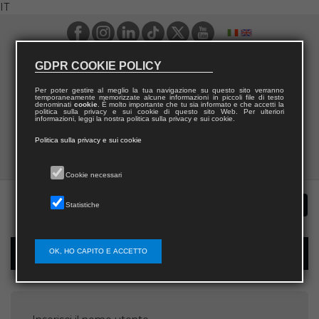
IT
GDPR COOKIE POLICY
Per poter gestire al meglio la tua navigazione su questo sito verranno
temporaneamente memorizzate alcune informazioni in piccoli file di testo
denominati
cookie
. È molto importante che tu sia informato e che accetti la
politica sulla privacy e sui cookie di questo sito Web. Per ulteriori
informazioni, leggi la nostra politica sulla privacy e sui cookie.
Politica sulla privacy e sui cookie
Cookie necessari
Statistiche
OK, HO CAPITO E ACCETTO
Recupera password