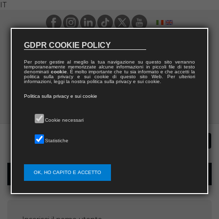
IT
GDPR COOKIE POLICY
Per poter gestire al meglio la tua navigazione su questo sito verranno
temporaneamente memorizzate alcune informazioni in piccoli file di testo
denominati
cookie
. È molto importante che tu sia informato e che accetti la
politica sulla privacy e sui cookie di questo sito Web. Per ulteriori
informazioni, leggi la nostra politica sulla privacy e sui cookie.
Politica sulla privacy e sui cookie
Cookie necessari
Statistiche
OK, HO CAPITO E ACCETTO
Recupera password