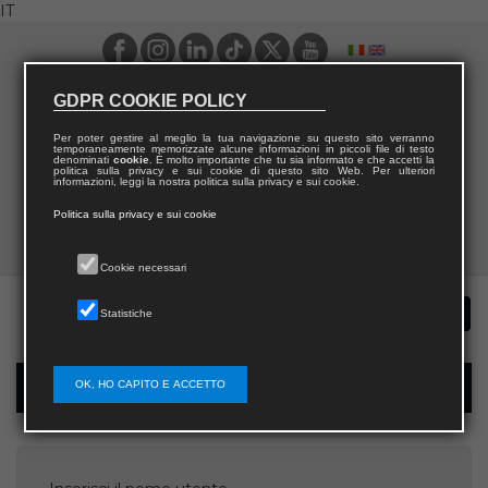
IT
GDPR COOKIE POLICY
Per poter gestire al meglio la tua navigazione su questo sito verranno
temporaneamente memorizzate alcune informazioni in piccoli file di testo
denominati
cookie
. È molto importante che tu sia informato e che accetti la
politica sulla privacy e sui cookie di questo sito Web. Per ulteriori
informazioni, leggi la nostra politica sulla privacy e sui cookie.
Politica sulla privacy e sui cookie
Cookie necessari
Statistiche
OK, HO CAPITO E ACCETTO
Recupera password