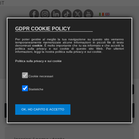
IT
GDPR COOKIE POLICY
Per poter gestire al meglio la tua navigazione su questo sito verranno
temporaneamente memorizzate alcune informazioni in piccoli file di testo
denominati
cookie
. È molto importante che tu sia informato e che accetti la
politica sulla privacy e sui cookie di questo sito Web. Per ulteriori
informazioni, leggi la nostra politica sulla privacy e sui cookie.
Politica sulla privacy e sui cookie
Cookie necessari
Statistiche
OK, HO CAPITO E ACCETTO
Recupera password