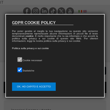
IT
GDPR COOKIE POLICY
Per poter gestire al meglio la tua navigazione su questo sito verranno
temporaneamente memorizzate alcune informazioni in piccoli file di testo
denominati
cookie
. È molto importante che tu sia informato e che accetti la
politica sulla privacy e sui cookie di questo sito Web. Per ulteriori
informazioni, leggi la nostra politica sulla privacy e sui cookie.
Politica sulla privacy e sui cookie
Cookie necessari
Statistiche
OK, HO CAPITO E ACCETTO
Recupera password