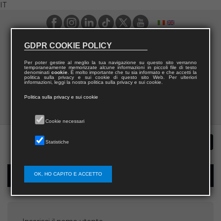
IT
GDPR COOKIE POLICY
Per poter gestire al meglio la tua navigazione su questo sito verranno
temporaneamente memorizzate alcune informazioni in piccoli file di testo
denominati
cookie
. È molto importante che tu sia informato e che accetti la
politica sulla privacy e sui cookie di questo sito Web. Per ulteriori
informazioni, leggi la nostra politica sulla privacy e sui cookie.
Politica sulla privacy e sui cookie
Cookie necessari
Statistiche
OK, HO CAPITO E ACCETTO
Recupera password