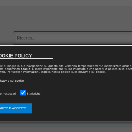
OOKIE POLICY
bblica con noi
Distribuzione
Lavora con noi
Contatti
ire al meglio la tua navigazione su questo sito verranno temporaneamente memorizzate alcune 
 testo denominati
cookie
. È molto importante che tu sia informato e che accetti la politica sulla priv
eb. Per ulteriori informazioni, leggi la nostra politica sulla privacy e sui cookie.
rivacy e sui cookie
e necessari
Statistiche
 utente
APITO E ACCETTO