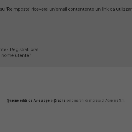
su 'Reimposta' riceverai un'email contentente un link da utilizzare
te? Registrati ora!
il nome utente?
@racne editrice
for
europe
e
@racne
sono marchi di impresa di Adiuvare S.r.l.