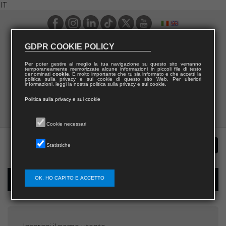
IT
GDPR COOKIE POLICY
Per poter gestire al meglio la tua navigazione su questo sito verranno
temporaneamente memorizzate alcune informazioni in piccoli file di testo
denominati
cookie
. È molto importante che tu sia informato e che accetti la
politica sulla privacy e sui cookie di questo sito Web. Per ulteriori
informazioni, leggi la nostra politica sulla privacy e sui cookie.
Politica sulla privacy e sui cookie
Cookie necessari
Statistiche
OK, HO CAPITO E ACCETTO
Recupera password