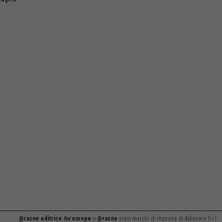
@racne editrice
for
europe
e
@racne
sono marchi di impresa di Adiuvare S.r.l.