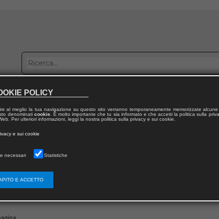
OOKIE POLICY
bblica con noi
Distribuzione
Lavora con noi
Contatti
ire al meglio la tua navigazione su questo sito verranno temporaneamente memorizzate alcune 
 testo denominati
cookie
. È molto importante che tu sia informato e che accetti la politica sulla priv
eb. Per ulteriori informazioni, leggi la nostra politica sulla privacy e sui cookie.
naio 2022 |
Angelo Lucarella
rivacy e sui cookie
olucarella.com | Draghi Vademecum: la fine 
e necessari
Statistiche
aggio sul famoso Contratto di Governo tra Lega e Movimento 5 Stelle ed il segu
APITO E ACCETTO
 arriva il Draghi Vademecum.
ibro-raccolta che sarà disponibile nelle librerie dal 2022: dalla crisi del Governo 
 pagina