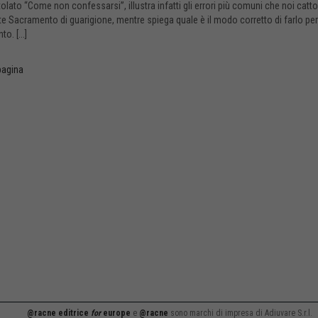
itolato “Come non confessarsi”, illustra infatti gli errori più comuni che noi 
e Sacramento di guarigione, mentre spiega quale è il modo corretto di farlo per 
o. [...]
 pagina
@racne editrice
for
europe
e
@racne
sono marchi di impresa di Adiuvare S.r.l.