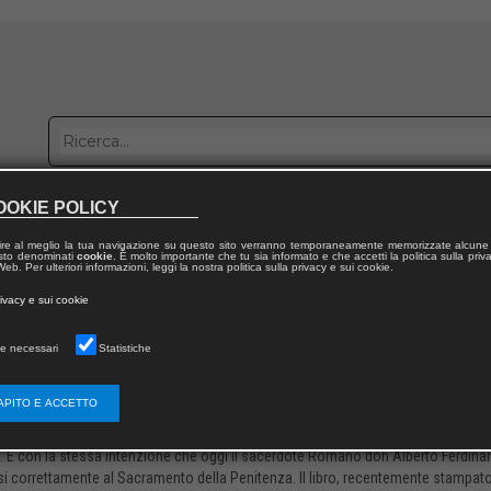
OOKIE POLICY
bblica con noi
Distribuzione
Lavora con noi
Contatti
ire al meglio la tua navigazione su questo sito verranno temporaneamente memorizzate alcune 
 testo denominati
cookie
. È molto importante che tu sia informato e che accetti la politica sulla priv
eb. Per ulteriori informazioni, leggi la nostra politica sulla privacy e sui cookie.
sto 2021 |
IN TERRIS |
Miguel Cuartero Samperi
rivacy e sui cookie
vuol dire confessarsi bene
e necessari
Statistiche
il sacerdote gesuita statunitense Dennis Smolarski pubblicava il libro How Not
APITO E ACCETTO
liturgici che regolano la celebrazione della Eucaristia. Per quanto il gesuita fosse
 necessario ricordare ai sacerdoti i principi fondamentali e le regole della ce
. È con la stessa intenzione che oggi il sacerdote Romano don Alberto Ferdina
si correttamente al Sacramento della Penitenza. Il libro, recentemente stampato