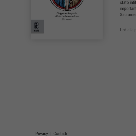
stato int
important
Sacrament
Link alla
Privacy
|
Contatti