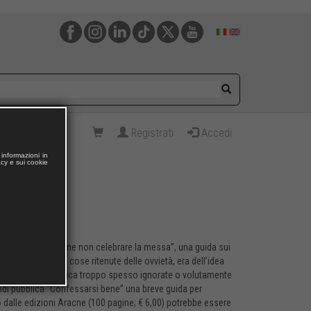
Registrati
Accedi
informazioni in
acy e sui cookie
 to Say Mass, “Come non celebrare la messa”, una guida sui
 cosciente di dire cose ritenute delle ovvietà, era dell’idea
lebrazione eucaristica troppo spesso ignorate o volutamente
ndi pubblica “Confessarsi bene” una breve guida per
 dalle edizioni Aracne (100 pagine; € 6,00) potrebbe essere