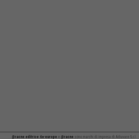
@racne editrice
for
europe
e
@racne
sono marchi di impresa di Adiuvare S.r.l.