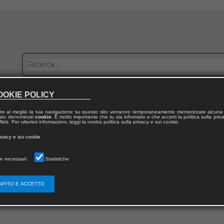
OOKIE POLICY
bblica con noi
Distribuzione
Lavora con noi
Contatti
ire al meglio la tua navigazione su questo sito verranno temporaneamente memorizzate alcune 
 testo denominati
cookie
. È molto importante che tu sia informato e che accetti la politica sulla priv
eb. Per ulteriori informazioni, leggi la nostra politica sulla privacy e sui cookie.
obre 2022 |
L’Inchiesta |
Rita Caccciami
rivacy e sui cookie
s - Pensiero politico e questione femminile
e necessari
Statistiche
 pagina
APITO E ACCETTO