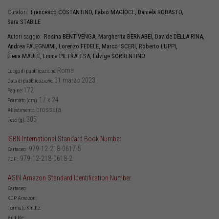
Francesco
COSTANTINO
,
Fabio
MACIOCE
,
Daniela
ROBASTO
,
Curatori:
Sara
STABILE
Rosina
BENTIVENGA
,
Margherita
BERNABEI
,
Davide
DELLA RINA
,
Autori saggio:
Andrea
FALEGNAMI
,
Lorenzo
FEDELE
,
Marco
ISCERI
,
Roberto
LUPPI
,
Elena
MAULE
,
Emma
PIETRAFESA
,
Edvige
SORRENTINO
Roma
Luogo di pubblicazione:
31 marzo 2023
Data di pubblicazione:
172
Pagine:
17 x 24
Formato (cm):
brossura
Allestimento:
305
Peso (g):
ISBN International Standard Book Number
979-12-218-0617-5
Cartaceo:
979-12-218-0618-2
PDF:
ASIN Amazon Standard Identification Number
Cartaceo:
KDP Amazon:
Formato Kindle:
Audible: