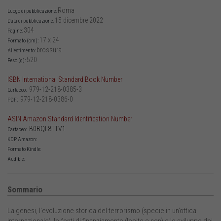
Roma
Luogo di pubblicazione:
15 dicembre 2022
Data di pubblicazione:
304
Pagine:
17 x 24
Formato (cm):
brossura
Allestimento:
520
Peso (g):
ISBN International Standard Book Number
979-12-218-0385-3
Cartaceo:
979-12-218-0386-0
PDF:
ASIN Amazon Standard Identification Number
B0BQL8TTV1
Cartaceo:
KDP Amazon:
Formato Kindle:
Audible:
Sommario
La genesi, l’evoluzione storica del terrorismo (specie in un’ottica
internazionale), le fonti di finanziamento (lecite e non) e lo sviluppo dei