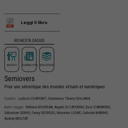
Leggi il libro
RICHIESTA SAGGIO
DOCENTE
GIORNALISTA
BIBLIOTECA
Semiovers
Pour une sémiotique des mondes virtuels et numériques
Ludovic
CHATENET
,
Gianmarco Thierry
GIULIANA
Curatori:
Mélanie
BOURDAA
,
Angelo
DI CATERINO
,
Enzo
D’ARMENIO
,
Autori saggio:
Sébastien
GENVO
,
Fanny
GEORGES
,
Massimo
LEONE
,
Gabriele
MARINO
,
Audrey
MOUTAT