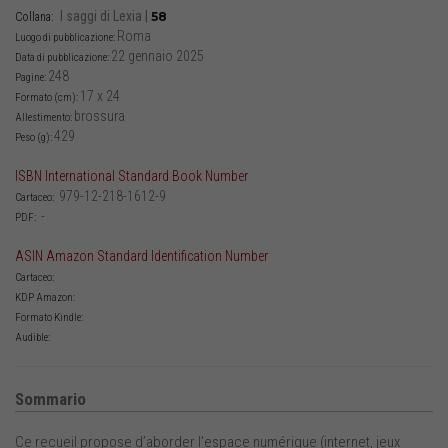
I saggi di Lexia
|
58
Collana:
Roma
Luogo di pubblicazione:
22 gennaio 2025
Data di pubblicazione:
248
Pagine:
17 x 24
Formato (cm):
brossura
Allestimento:
429
Peso (g):
ISBN International Standard Book Number
979-12-218-1612-9
Cartaceo:
-
PDF:
ASIN Amazon Standard Identification Number
Cartaceo:
KDP Amazon:
Formato Kindle:
Audible:
Sommario
Ce recueil propose d’aborder l’espace numérique (internet, jeux