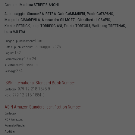
Marilena
STREIT-BIANCHI
Curatore:
Simone
BALESTRA
,
Gaia
CAMMARERI
,
Paola
CATAPANO
,
Autori saggio:
Margarita
CIMADEVILA
,
Alessandro
GILMOZZI
,
Gianalberto
LOSAPIO
,
Kerstin
PETRICK
,
Luigi
TORREGGIANI
,
Fausta
TORTORA
,
Wolfgang
TRETTNAK
,
Luca
VALERA
Roma
Luogo di pubblicazione:
05 maggio 2025
Data di pubblicazione:
152
Pagine:
17 x 24
Formato (cm):
brossura
Allestimento:
334
Peso (g):
ISBN International Standard Book Number
979-12-218-1878-9
Cartaceo:
979-12-218-1884-0
PDF:
ASIN Amazon Standard Identification Number
Cartaceo:
KDP Amazon:
Formato Kindle:
Audible: