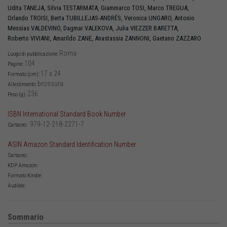
Udita
TANEJA
,
Silvia
TESTARMATA
,
Giammarco
TOSI
,
Marco
TREGUA
,
Orlando
TROISI
,
Berta
TUBILLEJAS-ANDRÉS
,
Veronica
UNGARO
,
Antonio
Messias
VALDEVINO
,
Dagmar
VALEKOVA
,
Julia
VIEZZER BARETTA
,
Roberto
VIVIANI
,
Amarildo
ZANE
,
Anastassia
ZANNONI
,
Gaetano
ZAZZARO
Roma
Luogo di pubblicazione:
104
Pagine:
17 x 24
Formato (cm):
brossura
Allestimento:
236
Peso (g):
ISBN International Standard Book Number
979-12-218-2271-7
Cartaceo:
ASIN Amazon Standard Identification Number
Cartaceo:
KDP Amazon:
Formato Kindle:
Audible:
Sommario