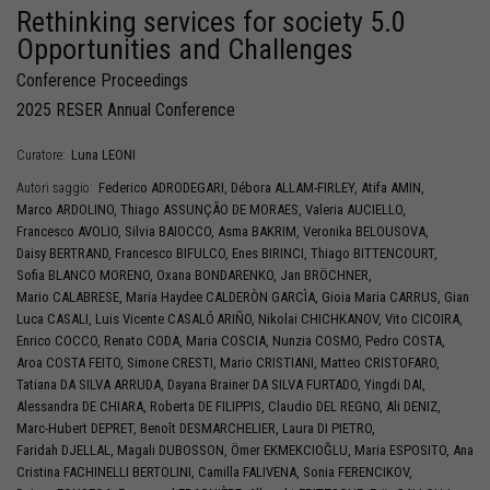
Rethinking services for society 5.0
Opportunities and Challenges
Conference Proceedings
2025 RESER Annual Conference
Luna
LEONI
Curatore:
Federico
ADRODEGARI
,
Débora
ALLAM-FIRLEY
,
Atifa
AMIN
,
Autori saggio:
Marco
ARDOLINO
,
Thiago
ASSUNÇÃO DE MORAES
,
Valeria
AUCIELLO
,
Francesco
AVOLIO
,
Silvia
BAIOCCO
,
Asma
BAKRIM
,
Veronika
BELOUSOVA
,
Daisy
BERTRAND
,
Francesco
BIFULCO
,
Enes
BIRINCI
,
Thiago
BITTENCOURT
,
Sofia
BLANCO MORENO
,
Oxana
BONDARENKO
,
Jan
BRÖCHNER
,
Mario
CALABRESE
,
Maria Haydee
CALDERÒN GARCÌA
,
Gioia Maria
CARRUS
,
Gian
Luca
CASALI
,
Luis Vicente
CASALÓ ARIÑO
,
Nikolai
CHICHKANOV
,
Vito
CICOIRA
,
Enrico
COCCO
,
Renato
CODA
,
Maria
COSCIA
,
Nunzia
COSMO
,
Pedro
COSTA
,
Aroa
COSTA FEITO
,
Simone
CRESTI
,
Mario
CRISTIANI
,
Matteo
CRISTOFARO
,
Tatiana
DA SILVA ARRUDA
,
Dayana Brainer
DA SILVA FURTADO
,
Yingdi
DAI
,
Alessandra
DE CHIARA
,
Roberta
DE FILIPPIS
,
Claudio
DEL REGNO
,
Ali
DENIZ
,
Marc-Hubert
DEPRET
,
Benoît
DESMARCHELIER
,
Laura
DI PIETRO
,
Faridah
DJELLAL
,
Magali
DUBOSSON
,
Ömer
EKMEKCIOĞLU
,
Maria
ESPOSITO
,
Ana
Cristina
FACHINELLI BERTOLINI
,
Camilla
FALIVENA
,
Sonia
FERENCIKOV
,