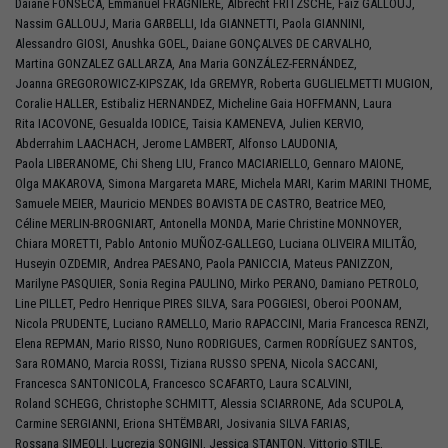
Daiane
FONSECA
,
Emmanuel
FRAGNIÈRE
,
Albrecht
FRITZSCHE
,
Faïz
GALLOUJ
,
Nassim
GALLOUJ
,
Maria
GARBELLI
,
Ida
GIANNETTI
,
Paola
GIANNINI
,
Alessandro
GIOSI
,
Anushka
GOEL
,
Daiane
GONÇALVES DE CARVALHO
,
Martina
GONZALEZ GALLARZA
,
Ana Maria
GONZÁLEZ-FERNÁNDEZ
,
Joanna
GREGOROWICZ-KIPSZAK
,
Ida
GREMYR
,
Roberta
GUGLIELMETTI MUGION
,
Coralie
HALLER
,
Estibaliz
HERNANDEZ
,
Micheline Gaia
HOFFMANN
,
Laura
Rita
IACOVONE
,
Gesualda
IODICE
,
Taisia
KAMENEVA
,
Julien
KERVIO
,
Abderrahim
LAACHACH
,
Jerome
LAMBERT
,
Alfonso
LAUDONIA
,
Paola
LIBERANOME
,
Chi Sheng
LIU
,
Franco
MACIARIELLO
,
Gennaro
MAIONE
,
Olga
MAKAROVA
,
Simona Margareta
MARE
,
Michela
MARI
,
Karim
MARINI THOME
,
Samuele
MEIER
,
Mauricio
MENDES BOAVISTA DE CASTRO
,
Beatrice
MEO
,
Céline
MERLIN-BROGNIART
,
Antonella
MONDA
,
Marie Christine
MONNOYER
,
Chiara
MORETTI
,
Pablo Antonio
MUÑOZ-GALLEGO
,
Luciana
OLIVEIRA MILITÃO
,
Huseyin
OZDEMIR
,
Andrea
PAESANO
,
Paola
PANICCIA
,
Mateus
PANIZZON
,
Marilyne
PASQUIER
,
Sonia Regina
PAULINO
,
Mirko
PERANO
,
Damiano
PETROLO
,
Line
PILLET
,
Pedro Henrique
PIRES SILVA
,
Sara
POGGIESI
,
Oberoi
POONAM
,
Nicola
PRUDENTE
,
Luciano
RAMELLO
,
Mario
RAPACCINI
,
Maria Francesca
RENZI
,
Elena
REPMAN
,
Mario
RISSO
,
Nuno
RODRIGUES
,
Carmen
RODRÍGUEZ SANTOS
,
Sara
ROMANO
,
Marcia
ROSSI
,
Tiziana
RUSSO SPENA
,
Nicola
SACCANI
,
Francesca
SANTONICOLA
,
Francesco
SCAFARTO
,
Laura
SCALVINI
,
Roland
SCHEGG
,
Christophe
SCHMITT
,
Alessia
SCIARRONE
,
Ada
SCUPOLA
,
Carmine
SERGIANNI
,
Eriona
SHTËMBARI
,
Josivania
SILVA FARIAS
,
Rossana
SIMEOLI
,
Lucrezia
SONGINI
,
Jessica
STANTON
,
Vittorio
STILE
,