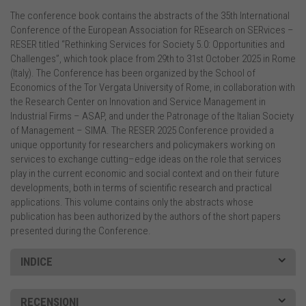
The conference book contains the abstracts of the 35th International
Conference of the European Association for REsearch on SERvices –
RESER titled “Rethinking Services for Society 5.0: Opportunities and
Challenges”, which took place from 29th to 31st October 2025 in Rome
(Italy). The Conference has been organized by the School of
Economics of the Tor Vergata University of Rome, in collaboration with
the Research Center on Innovation and Service Management in
Industrial Firms – ASAP, and under the Patronage of the Italian Society
of Management – SIMA. The RESER 2025 Conference provided a
unique opportunity for researchers and policymakers working on
services to exchange cutting–edge ideas on the role that services
play in the current economic and social context and on their future
developments, both in terms of scientific research and practical
applications. This volume contains only the abstracts whose
publication has been authorized by the authors of the short papers
presented during the Conference.
INDICE
RECENSIONI