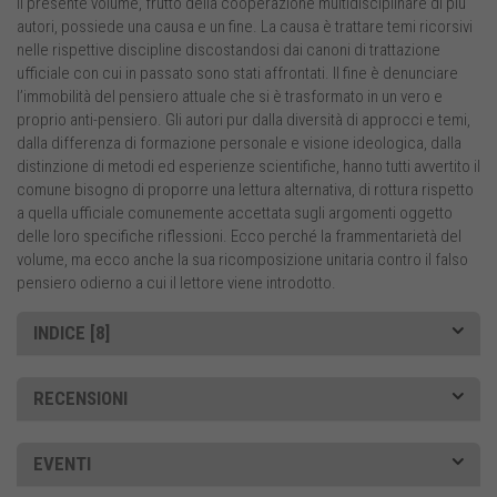
Il presente volume, frutto della cooperazione multidisciplinare di più
autori, possiede una causa e un fine. La causa è trattare temi ricorsivi
nelle rispettive discipline discostandosi dai canoni di trattazione
ufficiale con cui in passato sono stati affrontati. Il fine è denunciare
l’immobilità del pensiero attuale che si è trasformato in un vero e
proprio anti-pensiero. Gli autori pur dalla diversità di approcci e temi,
dalla differenza di formazione personale e visione ideologica, dalla
distinzione di metodi ed esperienze scientifiche, hanno tutti avvertito il
comune bisogno di proporre una lettura alternativa, di rottura rispetto
a quella ufficiale comunemente accettata sugli argomenti oggetto
delle loro specifiche riflessioni. Ecco perché la frammentarietà del
volume, ma ecco anche la sua ricomposizione unitaria contro il falso
pensiero odierno a cui il lettore viene introdotto.
INDICE [8]
RECENSIONI
EVENTI