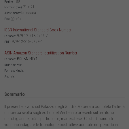
180
Pagine:
21 x 21
Formato (cm):
brossura
Allestimento:
343
Peso (g):
ISBN International Standard Book Number
979-12-218-0796-7
Cartaceo:
979-12-218-0797-4
PDF:
ASIN Amazon Standard Identification Number
B0CBNT4LY4
Cartaceo:
KDP Amazon:
Formato Kindle:
Audible:
Sommario
Il presente lavoro sul Palazzo degli Studi a Macerata completa l’attività
di ricerca svolta sugli edifici del Ventennio presenti sul territorio
marchigiano e, più in particolare, maceratese. Gli studi condotti
vogliono indagare le tecnologie costruttive adottate nel periodo in