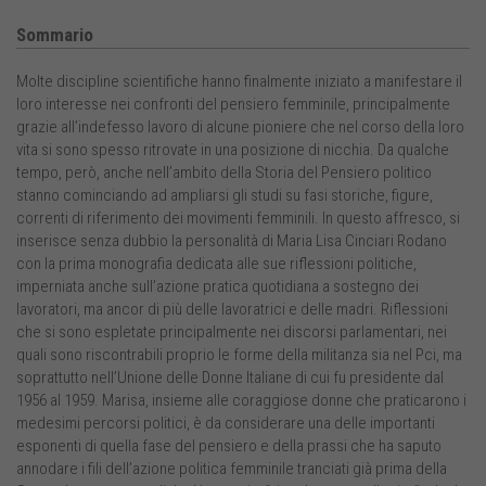
Sommario
Molte discipline scientifiche hanno finalmente iniziato a manifestare il
loro interesse nei confronti del pensiero femminile, principalmente
grazie all’indefesso lavoro di alcune pioniere che nel corso della loro
vita si sono spesso ritrovate in una posizione di nicchia. Da qualche
tempo, però, anche nell’ambito della Storia del Pensiero politico
stanno cominciando ad ampliarsi gli studi su fasi storiche, figure,
correnti di riferimento dei movimenti femminili. In questo affresco, si
inserisce senza dubbio la personalità di Maria Lisa Cinciari Rodano
con la prima monografia dedicata alle sue riflessioni politiche,
imperniata anche sull’azione pratica quotidiana a sostegno dei
lavoratori, ma ancor di più delle lavoratrici e delle madri. Riflessioni
che si sono espletate principalmente nei discorsi parlamentari, nei
quali sono riscontrabili proprio le forme della militanza sia nel Pci, ma
soprattutto nell’Unione delle Donne Italiane di cui fu presidente dal
1956 al 1959. Marisa, insieme alle coraggiose donne che praticarono i
medesimi percorsi politici, è da considerare una delle importanti
esponenti di quella fase del pensiero e della prassi che ha saputo
annodare i fili dell’azione politica femminile tranciati già prima della