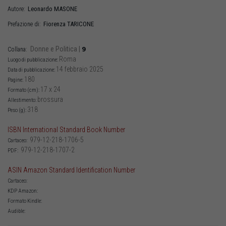
Leonardo
MASONE
Autore:
Fiorenza
TARICONE
Prefazione di:
Donne e Politica
|
9
Collana:
Roma
Luogo di pubblicazione:
14 febbraio 2025
Data di pubblicazione:
180
Pagine:
17 x 24
Formato (cm):
brossura
Allestimento:
318
Peso (g):
ISBN International Standard Book Number
979-12-218-1706-5
Cartaceo:
979-12-218-1707-2
PDF:
ASIN Amazon Standard Identification Number
Cartaceo:
KDP Amazon:
Formato Kindle:
Audible: